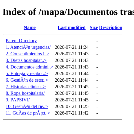
Index of /mapa/Documentos tras
Name
Last modified
Size
Description
Parent Directory
-
1. AtenciÃ³n urgencias/
2026-07-21 11:24
-
2. Consentimientos i..>
2026-07-21 11:43
-
3. Dietas hospitalar..>
2026-07-21 11:43
-
4. Documentos admini..>
2026-07-21 11:43
-
5. Entrega y recibo ..>
2026-07-21 11:44
-
6. GestiÃ³n de ester..>
2026-07-21 11:44
-
7. Historias clinica..>
2026-07-21 11:45
-
8. Ropa hospitalaria/
2026-07-21 11:45
-
9. PAPSIVI/
2026-07-21 11:45
-
10. GestiÃ³n del rie..>
2026-07-21 11:25
-
11. GuÃ­as de prÃ¡ct..>
2026-07-21 11:42
-